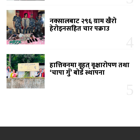
नक्सालबाट २९६ ग्राम खैरो
हेरोइनसहित चार पक्राउ
हात्तिवनमा वृहत् वृक्षारोपण तथा
‘चापा गुँ’ बोर्ड स्थापना