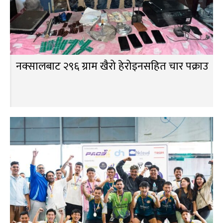
नक्सालबाट २९६ ग्राम खैरो हेरोइनसहित चार पक्राउ