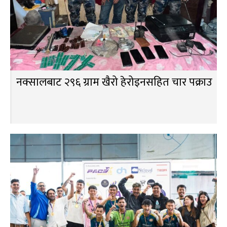
नक्सालबाट २९६ ग्राम खैरो हेरोइनसहित चार पक्राउ