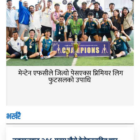
मेन्टेन एफसीले जित्यो पेसएक्स प्रिमियर लिग
फुटसलको उपाधि
भर्खरै