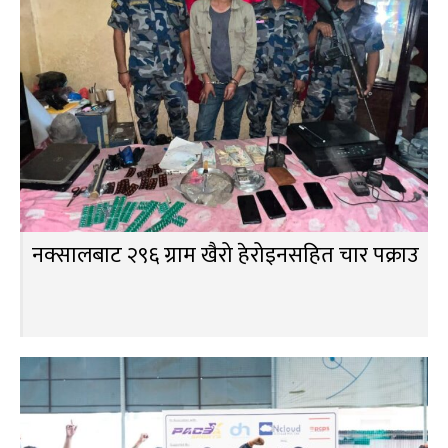
नक्सालबाट २९६ ग्राम खैरो हेरोइनसहित चार पक्राउ