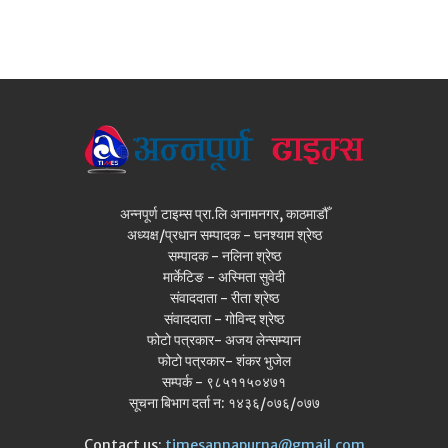
अन्नपूर्ण टाइम्स प्रा.लि अनामनगर, काठमाडौँ
अध्यक्ष/प्रधान सम्पादक - घनश्याम श्रेष्ठ
सम्पादक - नलिना श्रेष्ठ
मार्केटिङ - अस्मिता सुवेदी
संवाददाता - रीता श्रेष्ठ
संवाददाता - गोविन्द श्रेष्ठ
फोटो पत्रकार- अजय लेन्सम्यान
फोटो पत्रकार- शंकर भुजेल
सम्पर्क - ९८५११५०४७१
सूचना बिभाग दर्ता न: १४३६/०७६/०७७
Contact us:
timesannapurna@gmail.com