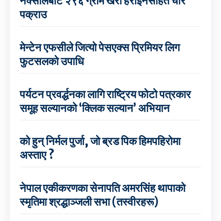
नक्सालबाट २९६ ग्राम खैरो हेरोइनसहित चार
पक्राउ
मेन्टेन एफसीले जित्यो पेसएक्स प्रिमियर लिग
फुटसलको उपाधि
पर्यटन प्रवर्द्धनका लागि राष्ट्रिय फोटो पत्रकार
समूह सल्यानको ‘क्लिक सल्यान’ अभियान
को हुन् निर्मल पुर्जा, जो ब्रड पिक हिमपहिरोमा
अस्ताए ?
नेपाल एकीकरणका सेनापति अमरसिंह थापाको
स्मृतिमा श्रद्धाञ्जली सभा (तस्वीरहरू)