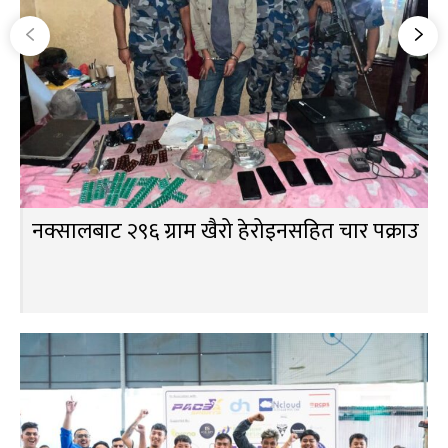
नक्सालबाट २९६ ग्राम खैरो हेरोइनसहित चार पक्राउ