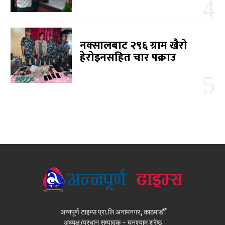
नक्सालबाट २९६ ग्राम खैरो
हेरोइनसहित चार पक्राउ
अन्नपूर्ण टाइम्स प्रा.लि अनामनगर, काठमाडौँ
अध्यक्ष/प्रधान सम्पादक - घनश्याम श्रेष्ठ