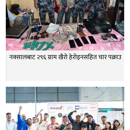
नक्सालबाट २९६ ग्राम खैरो हेरोइनसहित चार पक्राउ