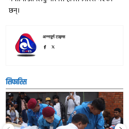
छन्।
अन्नपूर्ण टाइम्स
सिफारिस