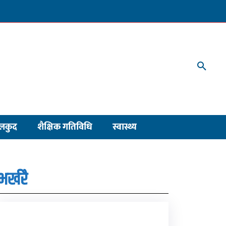
लकुद
शैक्षिक गतिविधि
स्वास्थ्य
भर्खरै