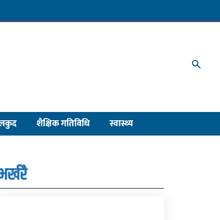
लकुद
शैक्षिक गतिविधि
स्वास्थ्य
भर्खरै