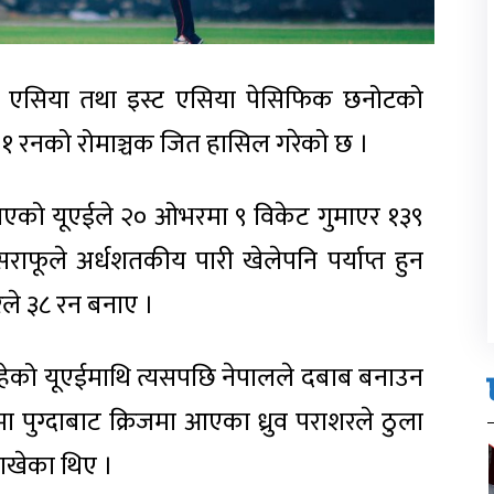
प एसिया तथा इस्ट एसिया पेसिफिक छनोटको
 १ रनको रोमाञ्चक जित हासिल गरेको छ ।
याएको यूएईले २० ओभरमा ९ विकेट गुमाएर १३९
फूले अर्धशतकीय पारी खेलेपनि पर्याप्त हुन
रले ३८ रन बनाए ।
ेको यूएईमाथि त्यसपछि नेपालले दबाब बनाउन
 पुग्दाबाट क्रिजमा आएका ध्रुव पराशरले ठुला
राखेका थिए ।