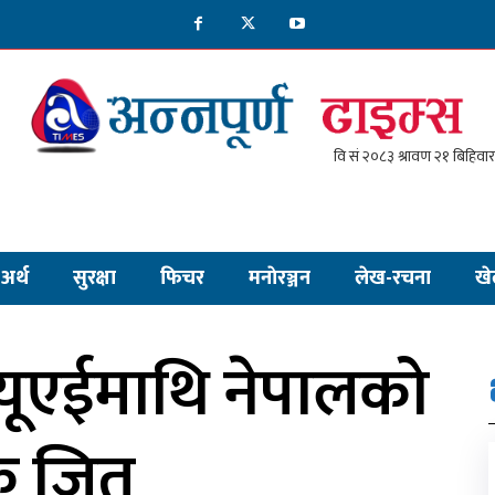
अर्थ
सुरक्षा
फिचर
मनाेरञ्जन
लेख-रचना
खे
दा यूएईमाथि नेपालको
चक जित