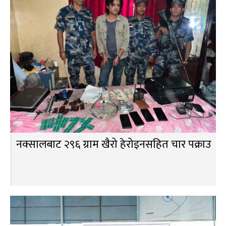
नक्सालबाट २९६ ग्राम खैरो हेरोइनसहित चार पक्राउ