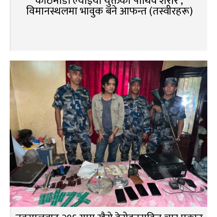
काठमाडौं ल्याइयो युक्तको पार्थिव शरीर ,
विमानस्थलमा भावुक बने आफन्त (तस्वीरहरू)