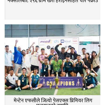
नक्सालबाट २९६ ग्राम खैरो हेरोइनसहित चार पक्राउ
मेन्टेन एफसीले जित्यो पेसएक्स प्रिमियर लिग