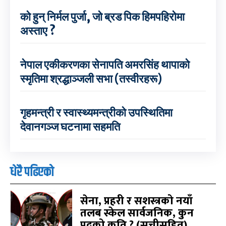
को हुन् निर्मल पुर्जा, जो ब्रड पिक हिमपहिरोमा
अस्ताए ?
नेपाल एकीकरणका सेनापति अमरसिंह थापाको
स्मृतिमा श्रद्धाञ्जली सभा (तस्वीरहरू)
गृहमन्त्री र स्वास्थ्यमन्त्रीको उपस्थितिमा
देवानगञ्ज घटनामा सहमति
धेरै पढिएको
सेना, प्रहरी र सशस्त्रको नयाँ
तलब स्केल सार्वजनिक, कुन
पदको कति ? (सूचीसहित)