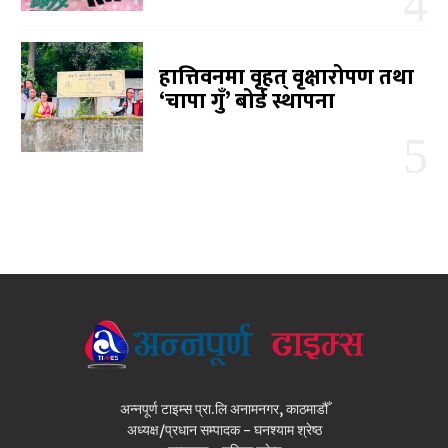
हात्तिवनमा वृहत् वृक्षारोपण तथा
‘चापा गुँ’ बोर्ड स्थापना
अन्नपूर्ण टाइम्स प्रा.लि अनामनगर, काठमाडौँ
अध्यक्ष/प्रधान सम्पादक - घनश्याम श्रेष्ठ