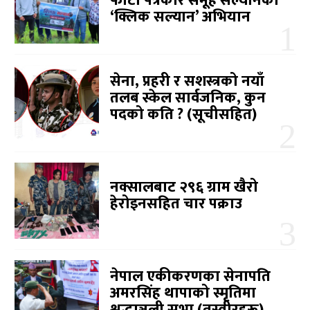
फोटो पत्रकार समूह सल्यानको
‘क्लिक सल्यान’ अभियान
सेना, प्रहरी र सशस्त्रको नयाँ
तलब स्केल सार्वजनिक, कुन
पदको कति ? (सूचीसहित)
नक्सालबाट २९६ ग्राम खैरो
हेरोइनसहित चार पक्राउ
नेपाल एकीकरणका सेनापति
अमरसिंह थापाको स्मृतिमा
श्रद्धाञ्जली सभा (तस्वीरहरू)