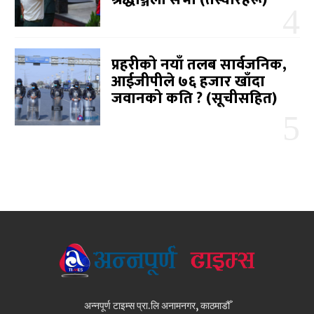
प्रहरीको नयाँ तलब सार्वजनिक,
आईजीपीले ७६ हजार खाँदा
जवानको कति ? (सूचीसहित)
अन्नपूर्ण टाइम्स प्रा.लि अनामनगर, काठमाडौँ