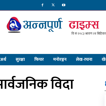
अर्थ
सुरक्षा
फिचर
मनाेरञ्जन
लेख-रचना
खे
ार्वजनिक विदा