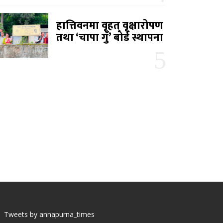
हात्तिवनमा वृहत् वृक्षारोपण
तथा ‘चापा गुँ’ बोर्ड स्थापना
Tweets by annapurna_times