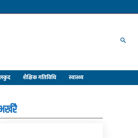
लकुद
शैक्षिक गतिविधि
स्वास्थ्य
भर्खरै