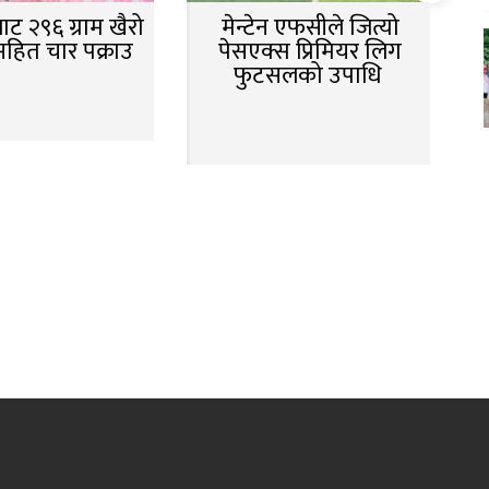
ट २९६ ग्राम खैरो
मेन्टेन एफसीले जित्यो
सहित चार पक्राउ
पेसएक्स प्रिमियर लिग
फुटसलको उपाधि