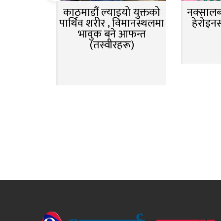
काठमाडौं ल्याइयो युक्तको
नक्सालबा
पार्थिव शरीर , विमानस्थलमा
हेरोइन
भावुक बने आफन्त
(तस्वीरहरू)