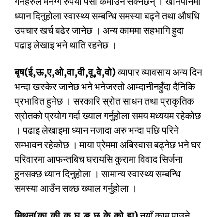
गर्नेहरुले मनग्गे रुपैया पैसा कमाउन सक्नेछन् । खानपानमा
ध्यान दिनुहोला स्वास्थ्य सम्बन्धि समस्या बढ्ने तथा औषधि
उपचार खर्च बढेर जानेछ । अन्य काममा सहभागि हुदा
पढाइ लेखाइ भने थाति रहनेछ ।
बृष(ई,ऊ,ए,ओ,वा,वी,वू,वे,वो)
व्यापार व्यावसाय अन्य दिन
भन्दा खस्केर जानेछ भने भनेजस्तो आम्दानीनहुँदा दैनिकि
प्रभावित हुनेछ । सरकारि स्रोत साधन तथा प्राकृतिक
स्रोतको प्रयोग गर्दा ख्याल गर्नुहोला समय मध्ययम रहेकोछ
। पढाइ लेखाइमा ध्यान नजादा अरु भन्दा पछि परिने
सम्भावन रहेकोछ । माया प्रेममा अबिस्वास बढ्नेछ भने घर
परिवारमा आफन्तबिच घरायसि कुरामा विवाद सिर्जना
हुनसक्छ ध्यान दिनुहोला । सामान्य स्वास्थ्य सम्बन्धि
समस्या आउँन सक्छ ख्याल गर्नुहोला ।
मिथुन(का,की,कू,घ,ङ,छ,के,को,हा)
नयाँ काम पाउने