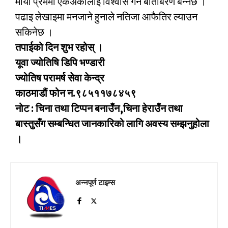
माया प्रेममा एकअर्कालाई विश्वास गर्ने बाताबरण बन्नेछ ।
पढाइ लेखाइमा मनजाने हुनाले नतिजा आफैतिर ल्याउन
सकिनेछ ।
तपाईको दिन शुभ रहोस् ।
यूवा ज्योतिषि डिपि भण्डारी
ज्योतिष परामर्ष सेवा केन्द्र
काठमाडौं फोन न.९८५११७८४५९
नोट : चिना तथा टिप्पन बनाउँन,चिना हेराउँन तथा
बास्तुसँग सम्बन्धित जानकारिको लागि अवस्य सम्झनुहोला
।
अन्नपूर्ण टाइम्स