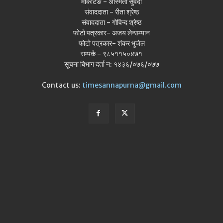
मार्केटिङ - अस्मिता सुवेदी
संवाददाता - रीता श्रेष्ठ
संवाददाता - गोविन्द श्रेष्ठ
फोटो पत्रकार- अजय लेन्सम्यान
फोटो पत्रकार- शंकर भुजेल
सम्पर्क - ९८५११५०४७१
सूचना बिभाग दर्ता न: १४३६/०७६/०७७
Contact us:
timesannapurna@gmail.com