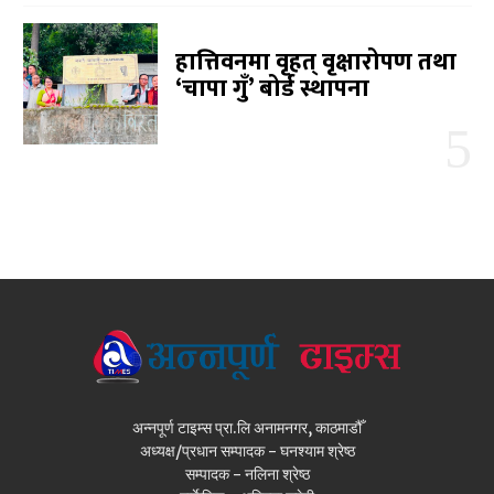
हात्तिवनमा वृहत् वृक्षारोपण तथा
‘चापा गुँ’ बोर्ड स्थापना
अन्नपूर्ण टाइम्स प्रा.लि अनामनगर, काठमाडौँ
अध्यक्ष/प्रधान सम्पादक - घनश्याम श्रेष्ठ
सम्पादक - नलिना श्रेष्ठ