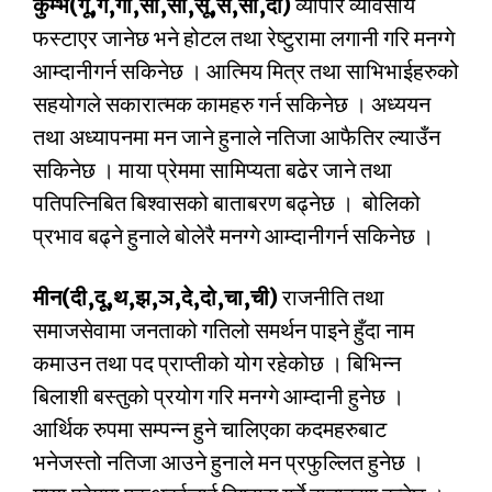
कुम्भ(गू,गे,गो,सा,सी,सू,से,सो,
दा)
व्यापार व्यावसाय
फस्टाएर जानेछ भने होटल तथा रेष्टुरामा लगानी गरि मनग्गे
आम्दानीगर्न सकिनेछ । आत्मिय मित्र तथा साभिभाईहरुको
सहयोगले सकारात्मक कामहरु गर्न सकिनेछ । अध्ययन
तथा अध्यापनमा मन जाने हुनाले नतिजा आफैतिर ल्याउँन
सकिनेछ । माया प्रेममा सामिप्यता बढेर जाने तथा
पतिपत्निबित बिश्वासको बाताबरण बढ्नेछ । बोलिको
प्रभाव बढ्ने हुनाले बोलेरै मनग्गे आम्दानीगर्न सकिनेछ ।
मीन(दी,दू,थ,झ,ञ,दे,दो,चा,ची)
राजनीति तथा
समाजसेवामा जनताको गतिलो समर्थन पाइने हुँदा नाम
कमाउन तथा पद प्राप्तीको योग रहेकोछ । बिभिन्न
बिलाशी बस्तुको प्रयोग गरि मनग्गे आम्दानी हुनेछ ।
आर्थिक रुपमा सम्पन्न हुने चालिएका कदमहरुबाट
भनेजस्तो नतिजा आउने हुनाले मन प्रफुल्लित हुनेछ ।