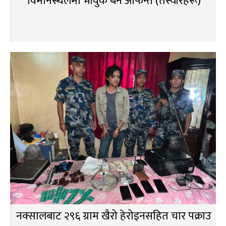
विमानस्थलमा भावुक बने आफन्त (तस्वीरहरू)
नक्सालबाट २९६ ग्राम खैरो हेरोइनसहित चार पक्राउ