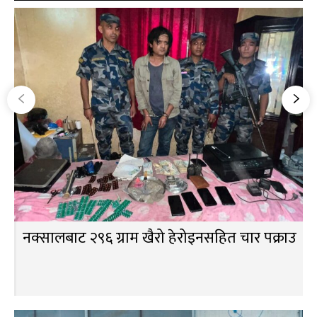
नक्सालबाट २९६ ग्राम खैरो हेरोइनसहित चार पक्राउ