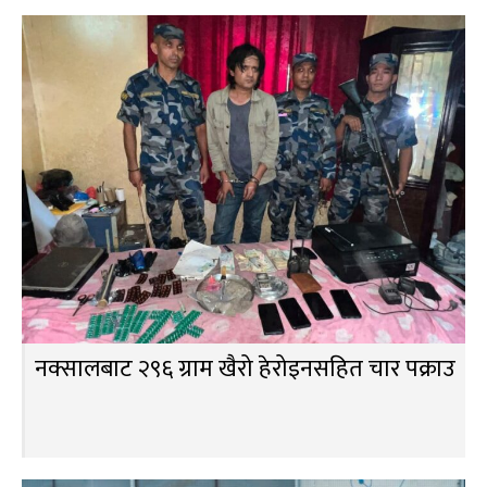
नक्सालबाट २९६ ग्राम खैरो हेरोइनसहित चार पक्राउ