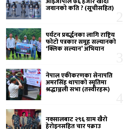
आईजीपीले ७६ हजार खाँदा
जवानको कति ? (सूचीसहित)
पर्यटन प्रवर्द्धनका लागि राष्ट्रिय
फोटो पत्रकार समूह सल्यानको
‘क्लिक सल्यान’ अभियान
नेपाल एकीकरणका सेनापति
अमरसिंह थापाको स्मृतिमा
श्रद्धाञ्जली सभा (तस्वीरहरू)
नक्सालबाट २९६ ग्राम खैरो
हेरोइनसहित चार पक्राउ