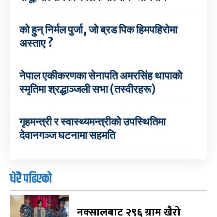
को हुन् निर्मल पुर्जा, जो ब्रड पिक हिमपहिरोमा
अस्ताए ?
नेपाल एकीकरणका सेनापति अमरसिंह थापाको
स्मृतिमा श्रद्धाञ्जली सभा (तस्वीरहरू)
गृहमन्त्री र स्वास्थ्यमन्त्रीको उपस्थितिमा
देवानगञ्ज घटनामा सहमति
धेरै पढिएको
नक्सालबाट २९६ ग्राम खैरो