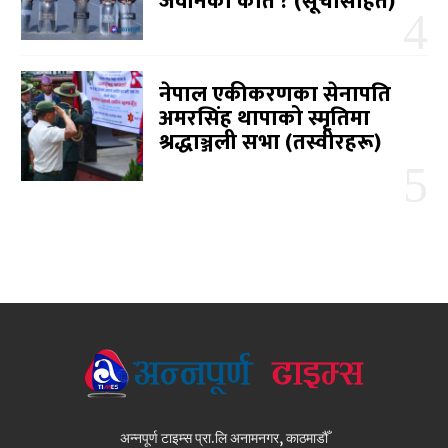
जवानको कति ? (सूचीसहित)
नेपाल एकीकरणका सेनापति
अमरसिंह थापाको स्मृतिमा
श्रद्धाञ्जली सभा (तस्वीरहरू)
अन्नपूर्ण टाइम्स प्रा.लि अनामनगर, काठमाडौँ