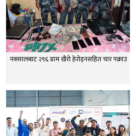
नक्सालबाट २९६ ग्राम खैरो हेरोइनसहित चार पक्राउ