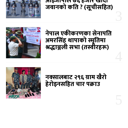
आईजीपीले ७६ हजार खाँदा
जवानको कति ? (सूचीसहित)
नेपाल एकीकरणका सेनापति
अमरसिंह थापाको स्मृतिमा
श्रद्धाञ्जली सभा (तस्वीरहरू)
नक्सालबाट २९६ ग्राम खैरो
हेरोइनसहित चार पक्राउ