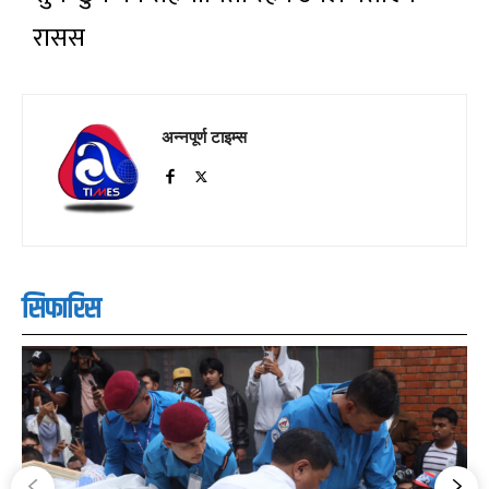
रासस
अन्नपूर्ण टाइम्स
सिफारिस