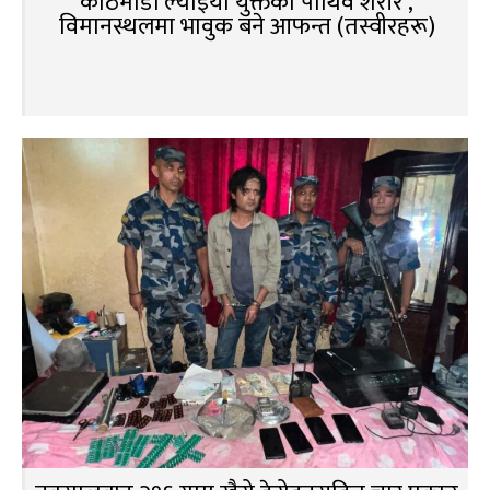
काठमाडौं ल्याइयो युक्तको पार्थिव शरीर ,
विमानस्थलमा भावुक बने आफन्त (तस्वीरहरू)