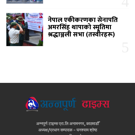
नेपाल एकीकरणका सेनापति
अमरसिंह थापाको स्मृतिमा
श्रद्धाञ्जली सभा (तस्वीरहरू)
अन्नपूर्ण टाइम्स प्रा.लि अनामनगर, काठमाडौँ
अध्यक्ष/प्रधान सम्पादक - घनश्याम श्रेष्ठ