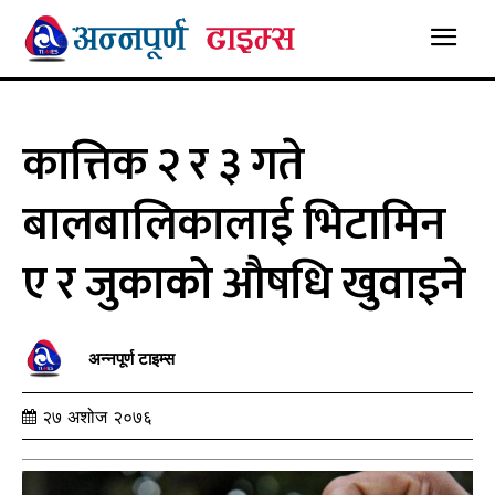
कात्तिक २ र ३ गते
बालबालिकालाई भिटामिन
ए र जुकाको औषधि खुवाइने
अन्नपूर्ण टाइम्स
२७ अशोज २०७६