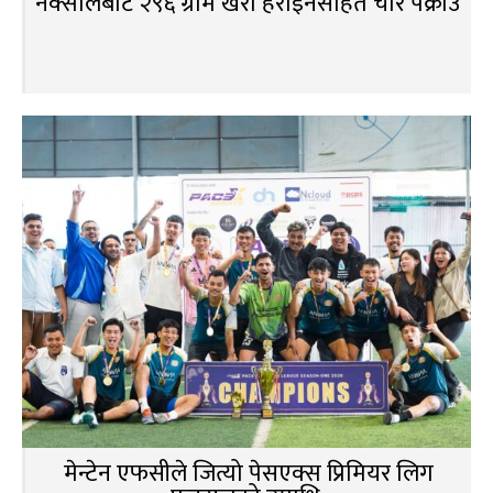
नक्सालबाट २९६ ग्राम खैरो हेरोइनसहित चार पक्राउ
मेन्टेन एफसीले जित्यो पेसएक्स प्रिमियर लिग