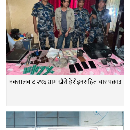
नक्सालबाट २९६ ग्राम खैरो हेरोइनसहित चार पक्राउ