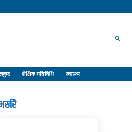
लकुद
शैक्षिक गतिविधि
स्वास्थ्य
भर्खरै