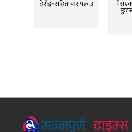
हेरोइनसहित चार पक्राउ
पेसएक्
फुट