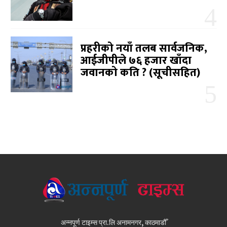
प्रहरीको नयाँ तलब सार्वजनिक,
आईजीपीले ७६ हजार खाँदा
जवानको कति ? (सूचीसहित)
अन्नपूर्ण टाइम्स प्रा.लि अनामनगर, काठमाडौँ