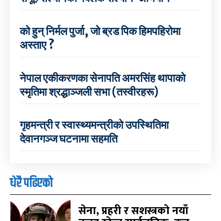
को हुन् निर्मल पुर्जा, जो ब्रड पिक हिमपहिरोमा
अस्ताए ?
नेपाल एकीकरणका सेनापति अमरसिंह थापाको
स्मृतिमा श्रद्धाञ्जली सभा (तस्वीरहरू)
गृहमन्त्री र स्वास्थ्यमन्त्रीको उपस्थितिमा
देवानगञ्ज घटनामा सहमति
धेरै पढिएको
सेना, प्रहरी र सशस्त्रको नयाँ