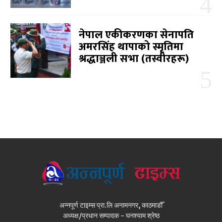
नेपाल एकीकरणका सेनापति
अमरसिंह थापाको स्मृतिमा
श्रद्धाञ्जली सभा (तस्वीरहरू)
अन्नपूर्ण टाइम्स प्रा.लि अनामनगर, काठमाडौँ
अध्यक्ष/प्रधान सम्पादक - घनश्याम श्रेष्ठ