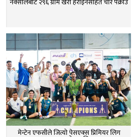
नक्सालबाट २९६ ग्राम खैरो हेरोइनसहित चार पक्राउ
मेन्टेन एफसीले जित्यो पेसएक्स प्रिमियर लिग