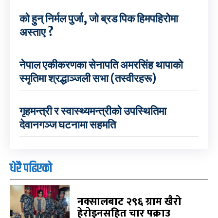
को हुन् निर्मल पुर्जा, जो ब्रड पिक हिमपहिरोमा
अस्ताए ?
नेपाल एकीकरणका सेनापति अमरसिंह थापाको
स्मृतिमा श्रद्धाञ्जली सभा (तस्वीरहरू)
गृहमन्त्री र स्वास्थ्यमन्त्रीको उपस्थितिमा
देवानगञ्ज घटनामा सहमति
धेरै पढिएको
नक्सालबाट २९६ ग्राम खैरो
हेरोइनसहित चार पक्राउ