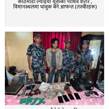
काठमाडौं ल्याइयो युक्तको पार्थिव शरीर ,
विमानस्थलमा भावुक बने आफन्त (तस्वीरहरू)