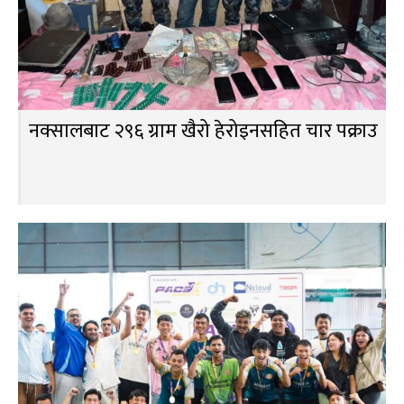
नक्सालबाट २९६ ग्राम खैरो हेरोइनसहित चार पक्राउ