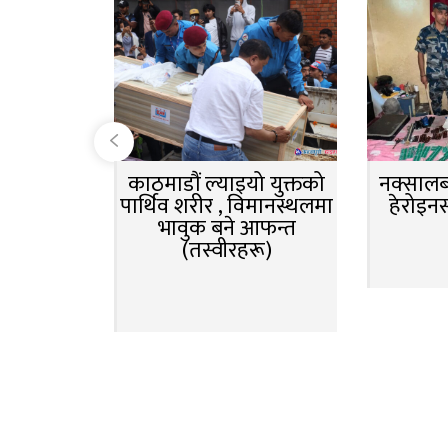
काठमाडौं ल्याइयो युक्तको
नक्सालबा
पार्थिव शरीर , विमानस्थलमा
हेरोइन
भावुक बने आफन्त
(तस्वीरहरू)