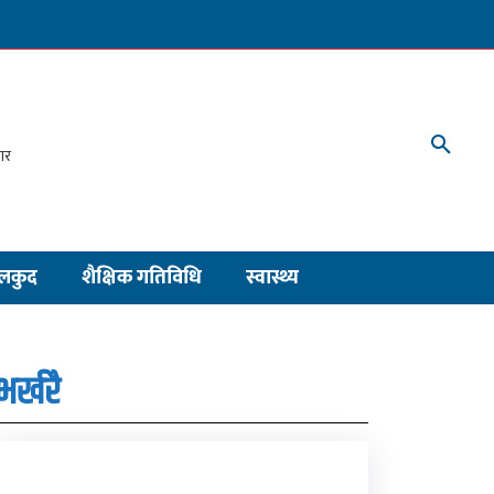
लकुद
शैक्षिक गतिविधि
स्वास्थ्य
भर्खरै