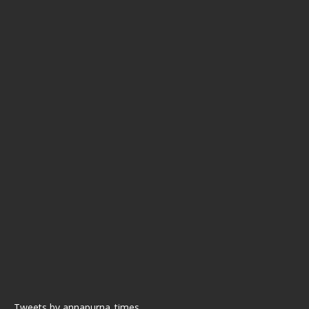
Tweets by annapurna_times