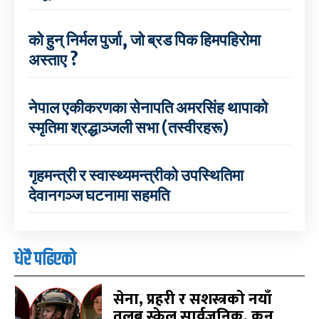
को हुन् निर्मल पुर्जा, जो ब्रड पिक हिमपहिरोमा
अस्ताए ?
नेपाल एकीकरणका सेनापति अमरसिंह थापाको
स्मृतिमा श्रद्धाञ्जली सभा (तस्वीरहरू)
गृहमन्त्री र स्वास्थ्यमन्त्रीको उपस्थितिमा
देवानगञ्ज घटनामा सहमति
धेरै पढिएको
सेना, प्रहरी र सशस्त्रको नयाँ
तलब स्केल सार्वजनिक, कुन