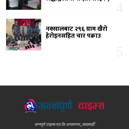
नक्सालबाट २९६ ग्राम खैरो
हेरोइनसहित चार पक्राउ
अन्नपूर्ण टाइम्स प्रा.लि अनामनगर, काठमाडौँ