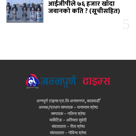
आईजीपीले ७६ हजार खाँदा
जवानको कति ? (सूचीसहित)
अन्नपूर्ण टाइम्स प्रा.लि अनामनगर, काठमाडौँ
अध्यक्ष/प्रधान सम्पादक - घनश्याम श्रेष्ठ
सम्पादक - नलिना श्रेष्ठ
मार्केटिङ - अस्मिता सुवेदी
संवाददाता - रीता श्रेष्ठ
संवाददाता - गोविन्द श्रेष्ठ