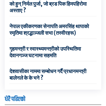
को हुन् निर्मल पुर्जा, जो ब्रड पिक हिमपहिरोमा
अस्ताए ?
नेपाल एकीकरणका सेनापति अमरसिंह थापाको
स्मृतिमा श्रद्धाञ्जली सभा (तस्वीरहरू)
गृहमन्त्री र स्वास्थ्यमन्त्रीको उपस्थितिमा
देवानगञ्ज घटनामा सहमति
देशवासीका नाममा सम्बोधन गर्दै प्रधानमन्त्री
बालेनले के के भने ?
धेरै पढिएको