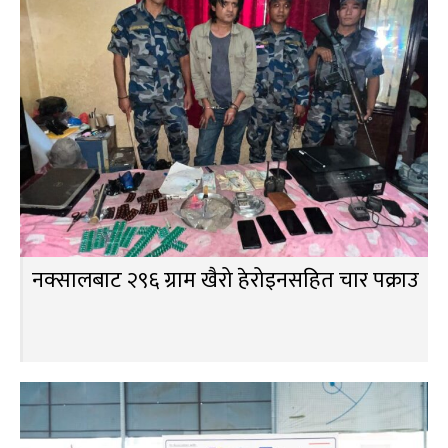
नक्सालबाट २९६ ग्राम खैरो हेरोइनसहित चार पक्राउ