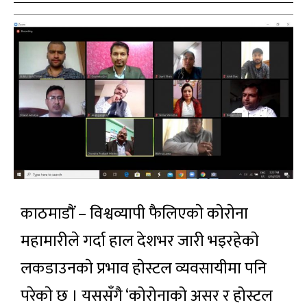
काठमाडाैं – विश्वव्यापी फैलिएकाे काेराेना
महामारीले गर्दा हाल देशभर जारी भइरहेकाे
लकडाउनकाे प्रभाव हाेस्टल व्यवसायीमा पनि
परेकाे छ । यससँगै ‘कोरोनाको असर र होस्टल