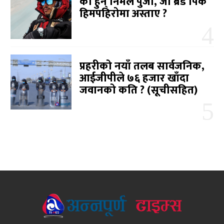
को हुन् निर्मल पुर्जा, जो ब्रड पिक
हिमपहिरोमा अस्ताए ?
प्रहरीको नयाँ तलब सार्वजनिक,
आईजीपीले ७६ हजार खाँदा
जवानको कति ? (सूचीसहित)