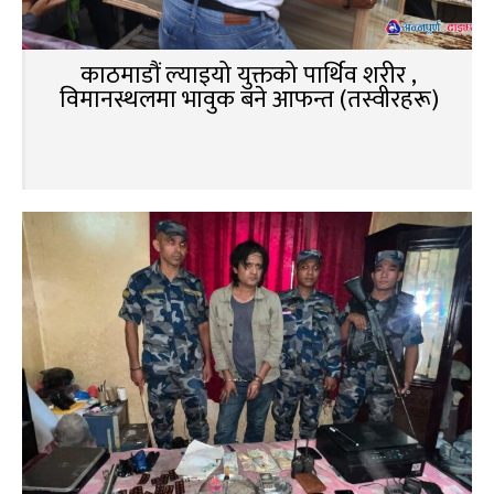
काठमाडौं ल्याइयो युक्तको पार्थिव शरीर ,
विमानस्थलमा भावुक बने आफन्त (तस्वीरहरू)