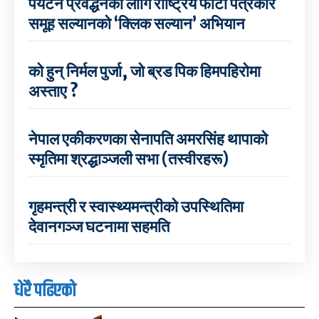
पर्यटन प्रवर्द्धनका लागि राष्ट्रिय फोटो पत्रकार
समूह सल्यानको ‘क्लिक सल्यान’ अभियान
को हुन् निर्मल पुर्जा, जो ब्रड पिक हिमपहिरोमा
अस्ताए ?
नेपाल एकीकरणका सेनापति अमरसिंह थापाको
स्मृतिमा श्रद्धाञ्जली सभा (तस्वीरहरू)
गृहमन्त्री र स्वास्थ्यमन्त्रीको उपस्थितिमा
देवानगञ्ज घटनामा सहमति
धेरै पढिएको