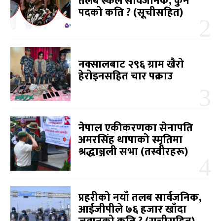
तलब स्केल सार्वजनिक, कुन
पदको कति ? (सूचीसहित)
नक्सालबाट २९६ ग्राम खैरो
हेरोइनसहित चार पक्राउ
नेपाल एकीकरणका सेनापति
अमरसिंह थापाको स्मृतिमा
श्रद्धाञ्जली सभा (तस्वीरहरू)
प्रहरीको नयाँ तलब सार्वजनिक,
आईजीपीले ७६ हजार खाँदा