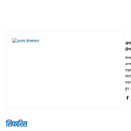
अज
लेन्
लेन्स
अन्नप
टाइम
फोट
पत्र
हुन् 
सिफारिस