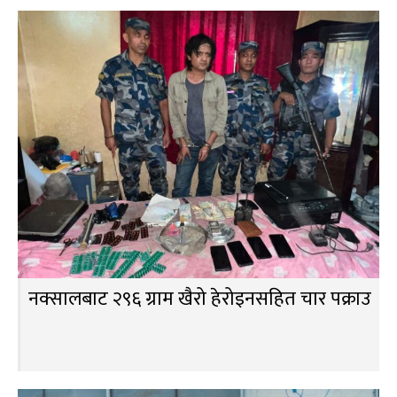
नक्सालबाट २९६ ग्राम खैरो हेरोइनसहित चार पक्राउ