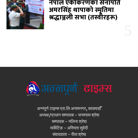
नेपाल एकीकरणका सेनापति
अमरसिंह थापाको स्मृतिमा
श्रद्धाञ्जली सभा (तस्वीरहरू)
अन्नपूर्ण टाइम्स प्रा.लि अनामनगर, काठमाडौँ
अध्यक्ष/प्रधान सम्पादक - घनश्याम श्रेष्ठ
सम्पादक - नलिना श्रेष्ठ
मार्केटिङ - अस्मिता सुवेदी
संवाददाता - रीता श्रेष्ठ