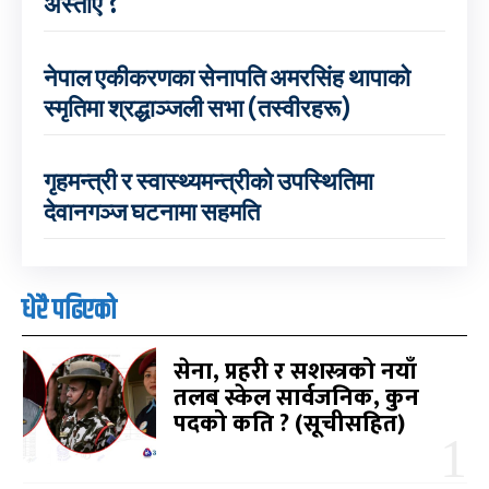
अस्ताए ?
नेपाल एकीकरणका सेनापति अमरसिंह थापाको
स्मृतिमा श्रद्धाञ्जली सभा (तस्वीरहरू)
गृहमन्त्री र स्वास्थ्यमन्त्रीको उपस्थितिमा
देवानगञ्ज घटनामा सहमति
धेरै पढिएको
सेना, प्रहरी र सशस्त्रको नयाँ
तलब स्केल सार्वजनिक, कुन
पदको कति ? (सूचीसहित)