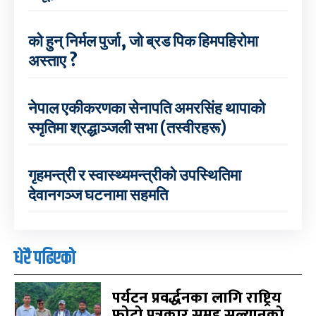
को हुन् निर्मल पुर्जा, जो ब्रड पिक हिमपहिरोमा
अस्ताए ?
नेपाल एकीकरणका सेनापति अमरसिंह थापाको
स्मृतिमा श्रद्धाञ्जली सभा (तस्वीरहरू)
गृहमन्त्री र स्वास्थ्यमन्त्रीको उपस्थितिमा
देवानगञ्ज घटनामा सहमति
धेरै पढिएको
पर्यटन प्रवर्द्धनका लागि राष्ट्रिय
फोटो पत्रकार समूह सल्यानको