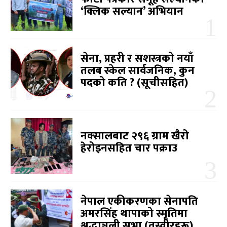
‘क्लिक सल्यान’ अभियान
सेना, प्रहरी र सशस्त्रको नयाँ
तलब स्केल सार्वजनिक, कुन
पदको कति ? (सूचीसहित)
नक्सालबाट २९६ ग्राम खैरो
हेरोइनसहित चार पक्राउ
नेपाल एकीकरणका सेनापति
अमरसिंह थापाको स्मृतिमा
श्रद्धाञ्जली सभा (तस्वीरहरू)