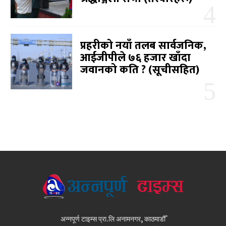
प्रहरीको नयाँ तलब सार्वजनिक,
आईजीपीले ७६ हजार खाँदा
जवानको कति ? (सूचीसहित)
अन्नपूर्ण टाइम्स प्रा.लि अनामनगर, काठमाडौँ