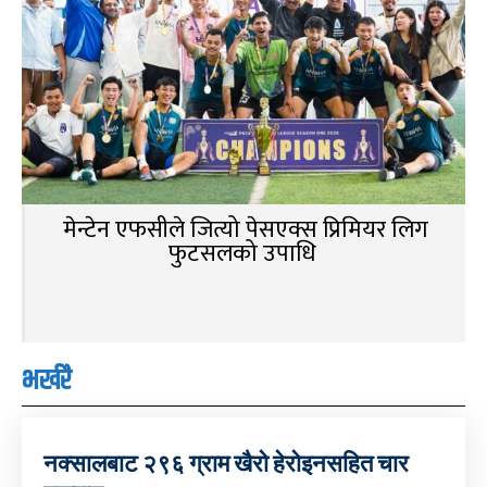
मेन्टेन एफसीले जित्यो पेसएक्स प्रिमियर लिग
फुटसलको उपाधि
भर्खरै
नक्सालबाट २९६ ग्राम खैरो हेरोइनसहित चार