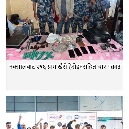
नक्सालबाट २९६ ग्राम खैरो हेरोइनसहित चार पक्राउ