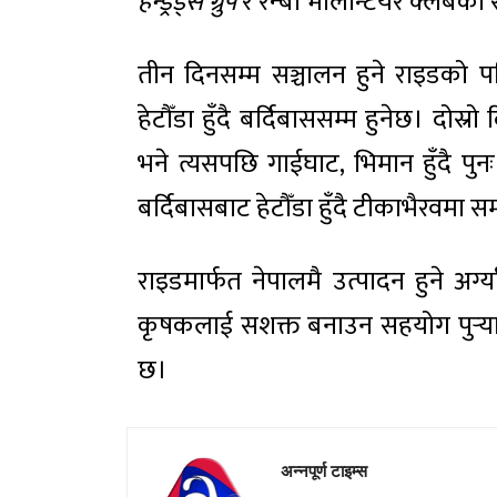
हन्ड्रेड्स ग्रुप
र रेन्बो भोलेन्टियर क्लब
तीन दिनसम्म सञ्चालन हुने राइडको 
हेटौँडा हुँदै बर्दिबाससम्म हुनेछ। दोस्
भने त्यसपछि गाईघाट, भिमान हुँदै पुनः 
बर्दिबासबाट हेटौँडा हुँदै टीकाभैरवमा 
राइडमार्फत नेपालमै उत्पादन हुने अर
कृषकलाई सशक्त बनाउन सहयोग पुर्‍य
छ।
अन्नपूर्ण टाइम्स