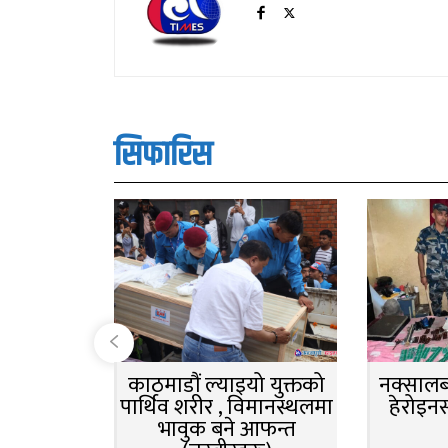
सिफारिस
काठमाडौं ल्याइयो युक्तको
नक्सालबा
पार्थिव शरीर , विमानस्थलमा
हेरोइन
भावुक बने आफन्त