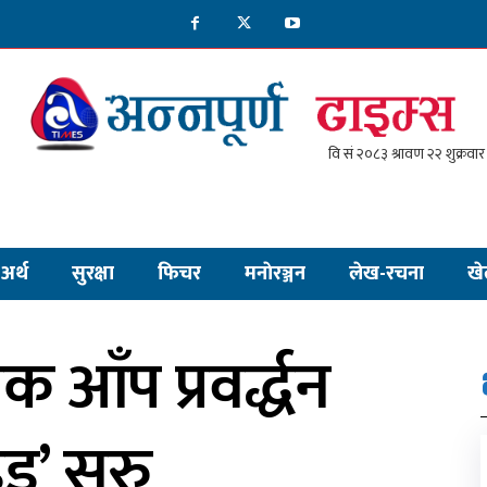
अर्थ
सुरक्षा
फिचर
मनाेरञ्जन
लेख-रचना
खे
क आँप प्रवर्द्धन
इड’ सुरु