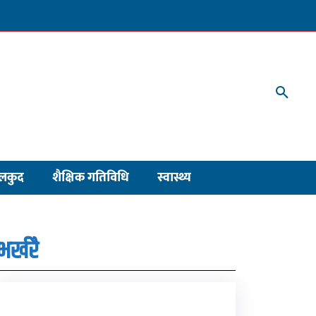
लकुद
शैक्षिक गतिविधि
स्वास्थ्य
भर्खरै