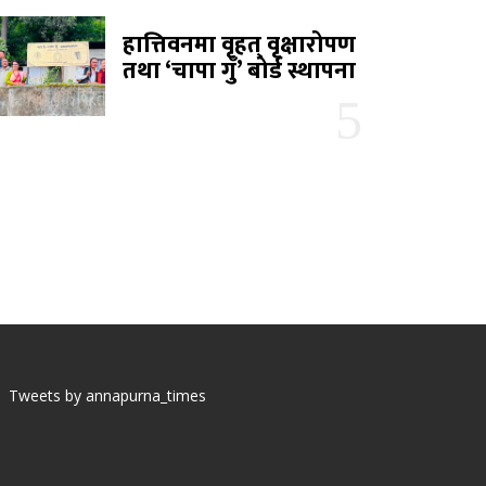
हात्तिवनमा वृहत् वृक्षारोपण
तथा ‘चापा गुँ’ बोर्ड स्थापना
Tweets by annapurna_times