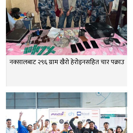
नक्सालबाट २९६ ग्राम खैरो हेरोइनसहित चार पक्राउ