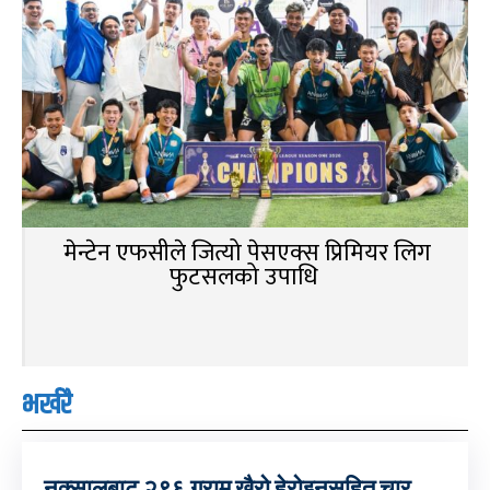
मेन्टेन एफसीले जित्यो पेसएक्स प्रिमियर लिग
फुटसलको उपाधि
भर्खरै
नक्सालबाट २९६ ग्राम खैरो हेरोइनसहित चार