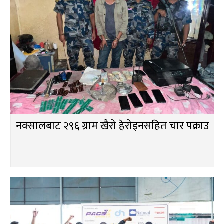
नक्सालबाट २९६ ग्राम खैरो हेरोइनसहित चार पक्राउ