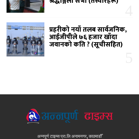
श्रद्धाञ्जली सभा (तस्वीरहरू)
प्रहरीको नयाँ तलब सार्वजनिक,
आईजीपीले ७६ हजार खाँदा
जवानको कति ? (सूचीसहित)
अन्नपूर्ण टाइम्स प्रा.लि अनामनगर, काठमाडौँ