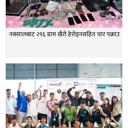
नक्सालबाट २९६ ग्राम खैरो हेरोइनसहित चार पक्राउ