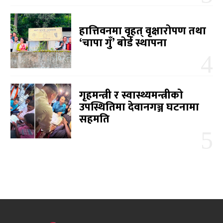
हात्तिवनमा वृहत् वृक्षारोपण तथा
‘चापा गुँ’ बोर्ड स्थापना
गृहमन्त्री र स्वास्थ्यमन्त्रीको
उपस्थितिमा देवानगञ्ज घटनामा
सहमति