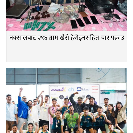
नक्सालबाट २९६ ग्राम खैरो हेरोइनसहित चार पक्राउ