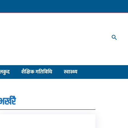
लकुद
शैक्षिक गतिविधि
स्वास्थ्य
भर्खरै