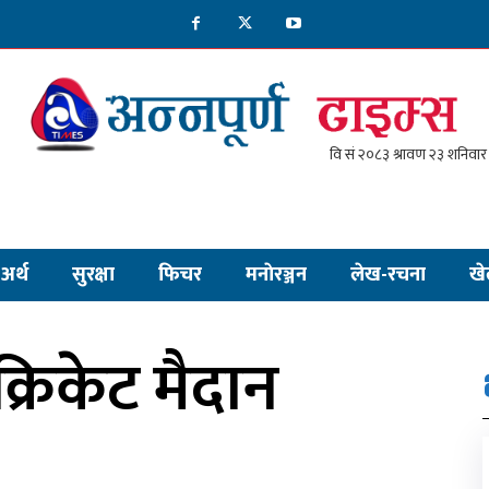
अर्थ
सुरक्षा
फिचर
मनाेरञ्जन
लेख-रचना
खे
ि क्रिकेट मैदान