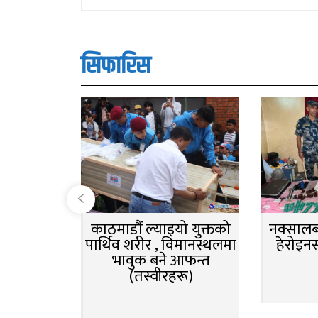
सिफारिस
काठमाडौं ल्याइयो युक्तको
नक्सालबा
पार्थिव शरीर , विमानस्थलमा
हेरोइन
भावुक बने आफन्त
(तस्वीरहरू)