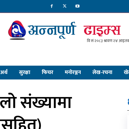
अर्थ
सुरक्षा
फिचर
मनाेरञ्जन
लेख-रचना
खे
ूलो संख्यामा
पनसहित)