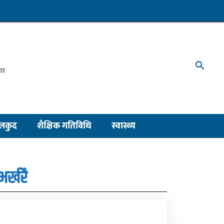
लकुद
शैक्षिक गतिविधि
स्वास्थ्य
भर्खरै