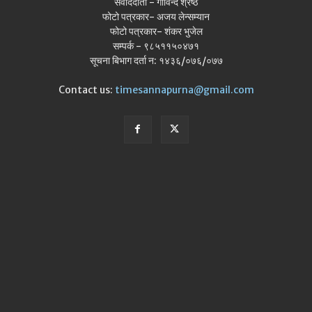
संवाददाता - गोविन्द श्रेष्ठ
फोटो पत्रकार- अजय लेन्सम्यान
फोटो पत्रकार- शंकर भुजेल
सम्पर्क - ९८५११५०४७१
सूचना बिभाग दर्ता न: १४३६/०७६/०७७
Contact us:
timesannapurna@gmail.com