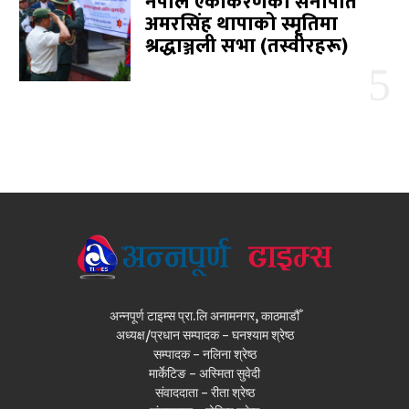
नेपाल एकीकरणका सेनापति
अमरसिंह थापाको स्मृतिमा
श्रद्धाञ्जली सभा (तस्वीरहरू)
अन्नपूर्ण टाइम्स प्रा.लि अनामनगर, काठमाडौँ
अध्यक्ष/प्रधान सम्पादक - घनश्याम श्रेष्ठ
सम्पादक - नलिना श्रेष्ठ
मार्केटिङ - अस्मिता सुवेदी
संवाददाता - रीता श्रेष्ठ