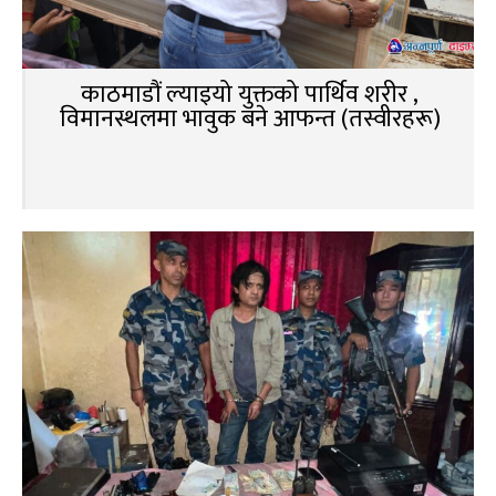
काठमाडौं ल्याइयो युक्तको पार्थिव शरीर ,
विमानस्थलमा भावुक बने आफन्त (तस्वीरहरू)