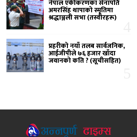
नेपाल एकीकरणका सेनापति
अमरसिंह थापाको स्मृतिमा
श्रद्धाञ्जली सभा (तस्वीरहरू)
प्रहरीको नयाँ तलब सार्वजनिक,
आईजीपीले ७६ हजार खाँदा
जवानको कति ? (सूचीसहित)