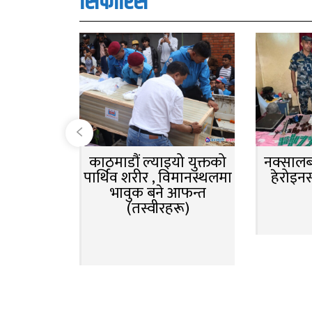
सिफारिस
काठमाडौं ल्याइयो युक्तको
नक्सालबा
पार्थिव शरीर , विमानस्थलमा
हेरोइन
भावुक बने आफन्त
(तस्वीरहरू)