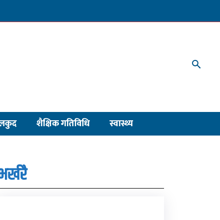
लकुद
शैक्षिक गतिविधि
स्वास्थ्य
भर्खरै