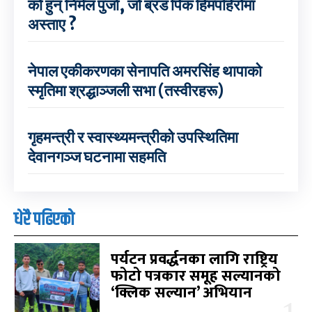
को हुन् निर्मल पुर्जा, जो ब्रड पिक हिमपहिरोमा
अस्ताए ?
नेपाल एकीकरणका सेनापति अमरसिंह थापाको
स्मृतिमा श्रद्धाञ्जली सभा (तस्वीरहरू)
गृहमन्त्री र स्वास्थ्यमन्त्रीको उपस्थितिमा
देवानगञ्ज घटनामा सहमति
धेरै पढिएको
पर्यटन प्रवर्द्धनका लागि राष्ट्रिय
फोटो पत्रकार समूह सल्यानको
‘क्लिक सल्यान’ अभियान