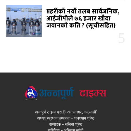
प्रहरीको नयाँ तलब सार्वजनिक,
आईजीपीले ७६ हजार खाँदा
जवानको कति ? (सूचीसहित)
अन्नपूर्ण टाइम्स प्रा.लि अनामनगर, काठमाडौँ
अध्यक्ष/प्रधान सम्पादक - घनश्याम श्रेष्ठ
सम्पादक - नलिना श्रेष्ठ
मार्केटिङ - अस्मिता सुवेदी