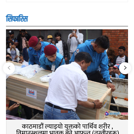
सिफारिस
काठमाडौं ल्याइयो युक्तको पार्थिव शरीर ,
विमानस्थलमा भावुक बने आफन्त (तस्वीरहरू)