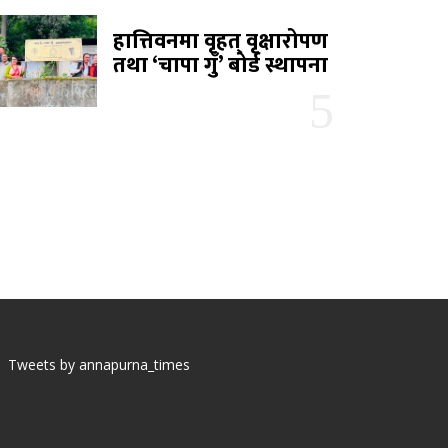
हात्तिवनमा वृहत् वृक्षारोपण
तथा ‘चापा गुँ’ बोर्ड स्थापना
Tweets by annapurna_times