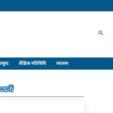
लकुद
शैक्षिक गतिविधि
स्वास्थ्य
भर्खरै