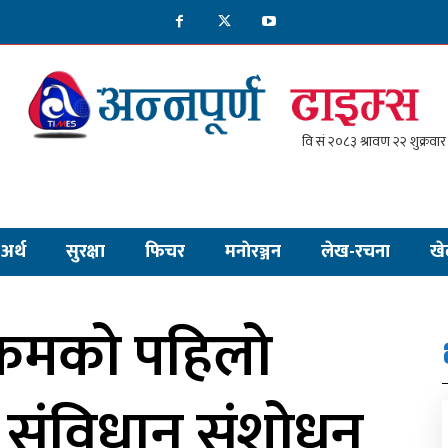
अर्थ
सुरक्षा
फिचर
मनाेरञ्जन
लेख-रचना
खे
क्रमको पहिलो
यो संविधान संशोधन