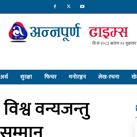
अर्थ
सुरक्षा
फिचर
मनाेरञ्जन
लेख-रचना
खे
िश्व वन्यजन्तु
 सम्मान