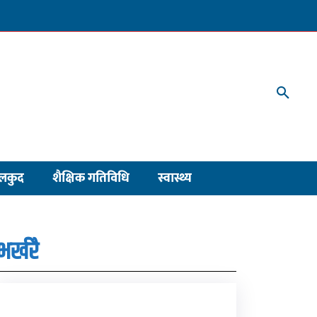
लकुद
शैक्षिक गतिविधि
स्वास्थ्य
भर्खरै