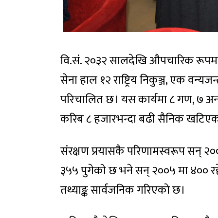
वि.सं. २०३२ सालदेखि औपचारिक रूपमा राष्
सेना हाल १२ राष्ट्रिय निकुञ्ज, एक वन्य
परिचालित छ। यस कार्यमा ८ गण, ७ अनाश्र
करिब ८ हजारभन्दा बढी सैनिक खटिएक
संरक्षण प्रयासकै परिणामस्वरूप सन् २
३५५ पुगेको छ भने सन् २००५ मा ४०० रहे
तथ्याङ्क सार्वजनिक गरिएको छ।