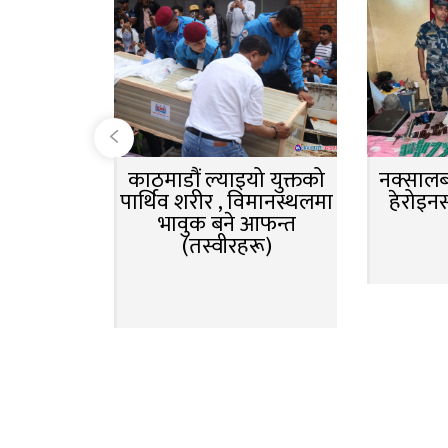
काठमाडौं ल्याइयो युक्तको
नक्सालबा
पार्थिव शरीर , विमानस्थलमा
हेरोइन
भावुक बने आफन्त
(तस्वीरहरू)