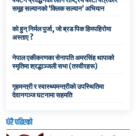
पर्यटन प्रवर्द्धनका लागि राष्ट्रिय फोटो पत्रकार
समूह सल्यानको ‘क्लिक सल्यान’ अभियान
को हुन् निर्मल पुर्जा, जो ब्रड पिक हिमपहिरोमा
अस्ताए ?
नेपाल एकीकरणका सेनापति अमरसिंह थापाको
स्मृतिमा श्रद्धाञ्जली सभा (तस्वीरहरू)
गृहमन्त्री र स्वास्थ्यमन्त्रीको उपस्थितिमा
देवानगञ्ज घटनामा सहमति
धेरै पढिएको