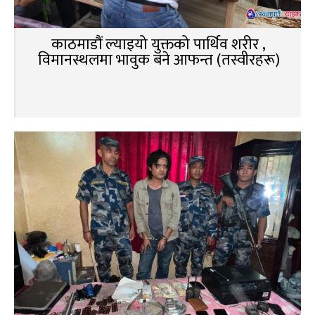
काठमाडौं ल्याइयो युक्तको पार्थिव शरीर ,
विमानस्थलमा भावुक बने आफन्त (तस्वीरहरू)