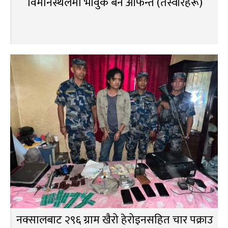
विमानस्थलमा भावुक बने आफन्त (तस्वीरहरू)
नक्सालबाट २९६ ग्राम खैरो हेरोइनसहित चार पक्राउ