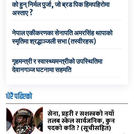
को हुन् निर्मल पुर्जा, जो ब्रड पिक हिमपहिरोमा
अस्ताए ?
नेपाल एकीकरणका सेनापति अमरसिंह थापाको
स्मृतिमा श्रद्धाञ्जली सभा (तस्वीरहरू)
गृहमन्त्री र स्वास्थ्यमन्त्रीको उपस्थितिमा
देवानगञ्ज घटनामा सहमति
धेरै पढिएको
सेना, प्रहरी र सशस्त्रको नयाँ
तलब स्केल सार्वजनिक, कुन
पदको कति ? (सूचीसहित)