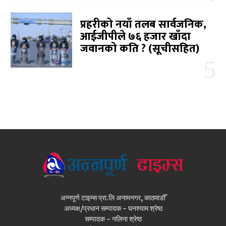
प्रहरीको नयाँ तलब सार्वजनिक,
आईजीपीले ७६ हजार खाँदा
जवानको कति ? (सूचीसहित)
अन्नपूर्ण टाइम्स प्रा.लि अनामनगर, काठमाडौँ
अध्यक्ष/प्रधान सम्पादक - घनश्याम श्रेष्ठ
सम्पादक - नलिना श्रेष्ठ