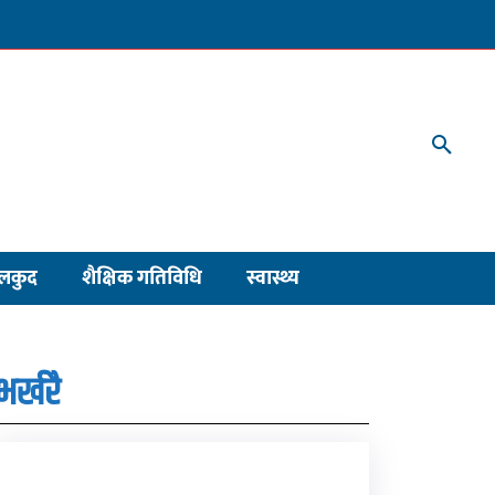
लकुद
शैक्षिक गतिविधि
स्वास्थ्य
भर्खरै