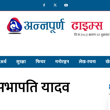
अर्थ
सुरक्षा
फिचर
मनाेरञ्जन
लेख-रचना
खे
ा सभापति यादव