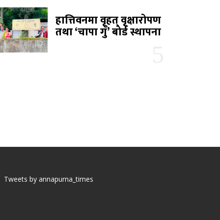
हात्तिवनमा वृहत् वृक्षारोपण
तथा ‘चापा गुँ’ बोर्ड स्थापना
Tweets by annapurna_times