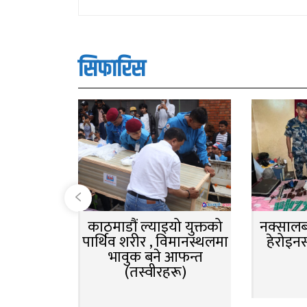
सिफारिस
काठमाडौं ल्याइयो युक्तको
नक्सालबा
पार्थिव शरीर , विमानस्थलमा
हेरोइन
भावुक बने आफन्त
(तस्वीरहरू)